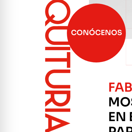
CONÓCENOS
FA
MO
EN 
PAR