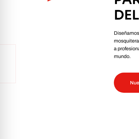
DE
Diseñamos 
mosquiteras
a profesion
mundo.
Nue