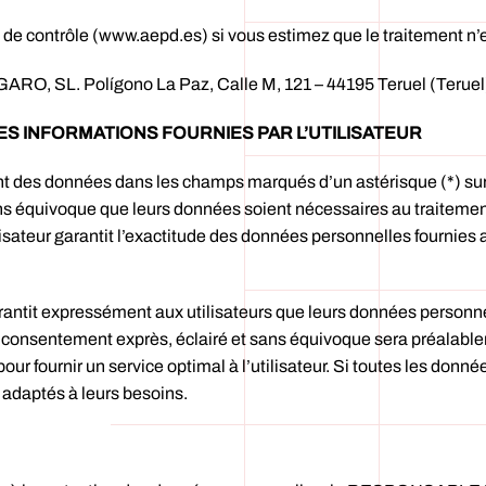
té de contrôle (www.aepd.es) si vous estimez que le traitement n’
RO, SL. Polígono La Paz, Calle M, 121 – 44195 Teruel (Teruel
ES INFORMATIONS FOURNIES PAR L’UTILISATEUR
t des données dans les champs marqués d’un astérisque (*) sur 
ns équivoque que leurs données soient nécessaires au traitement
utilisateur garantit l’exactitude des données personnelles f
xpressément aux utilisateurs que leurs données personnelles
ur consentement exprès, éclairé et sans équivoque sera préalabl
our fournir un service optimal à l’utilisateur. Si toutes les donnée
 adaptés à leurs besoins.